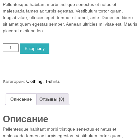
И
Pellentesque habitant morbi tristique senectus et netus et
Т
malesuada fames ac turpis egestas. Vestibulum tortor quam,
Ф
feugiat vitae, ultricies eget, tempor sit amet, ante. Donec eu libero
sit amet quam egestas semper. Aenean ultricies mi vitae est. Mauris
placerat eleifend leo.
К
В корзину
о
л
и
ч
е
Категории:
Clothing
,
T-shirts
с
т
в
Описание
Отзывы (0)
о
т
Описание
о
в
Pellentesque habitant morbi tristique senectus et netus et
а
malesuada fames ac turpis egestas. Vestibulum tortor quam,
р