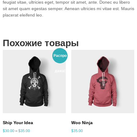
feugiat vitae, ultricies eget, tempor sit amet, ante. Donec eu libero
а
sit amet quam egestas semper. Aenean ultricies mi vitae est. Mauris
N
placerat eleifend leo.
i
n
j
a
Похожие товары
S
i
l
Распро
h
o
дажа!
u
e
t
t
e
Ship Your Idea
Woo Ninja
$
30.00
–
$
35.00
$
35.00