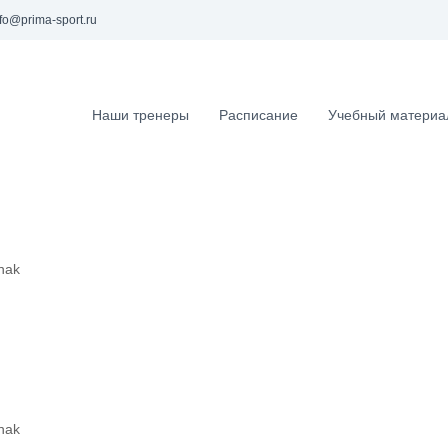
fo@prima-sport.ru
Наши тренеры
Расписание
Учебный материа
nak
nak