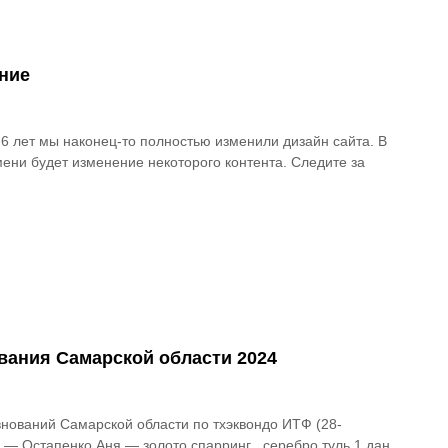
ние
 6 лет мы наконец-то полностью изменили дизайн сайта. В
ени будет изменение некоторого контента. Следите за
вания Самарской области 2024
нований Самарской области по тхэквондо ИТФ (28-
: — Остапенко Аня — золото спарринг , серебро туль 1 дан