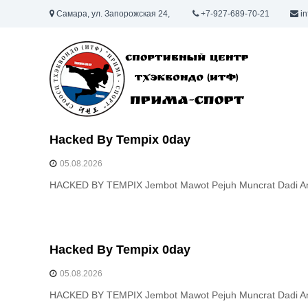
П
Самара, ул. Запорожская 24,
+7-927-689-70-21
in
е
С
р
п
е
й
о
т
р
и
т
к
и
с
в
о
Hacked By Tempix 0day
н
д
05.08.2026
ы
е
р
й
HACKED BY TEMPIX Jembot Mawot Pejuh Muncrat Dadi A
ж
ц
и
е
м
н
о
т
Hacked By Tempix 0day
м
р
у
05.08.2026
П
HACKED BY TEMPIX Jembot Mawot Pejuh Muncrat Dadi A
р