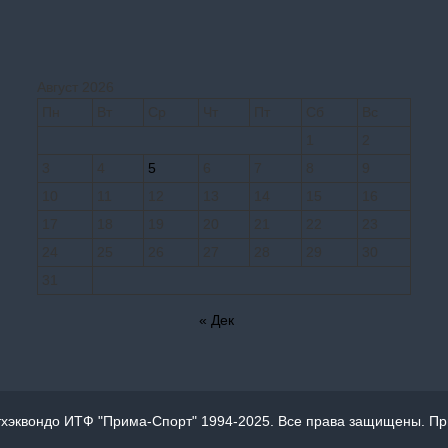
Август 2026
Пн
Вт
Ср
Чт
Пт
Сб
Вс
1
2
3
4
5
6
7
8
9
10
11
12
13
14
15
16
17
18
19
20
21
22
23
24
25
26
27
28
29
30
31
« Дек
хэквондо ИТФ "Прима-Спорт" 1994-2025. Все права защищены. При