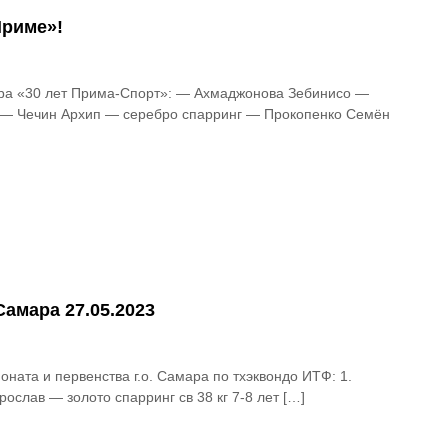
Приме»!
ира «30 лет Прима-Спорт»: — Ахмаджонова Зебинисо —
ь — Чечин Архип — серебро спарринг — Прокопенко Семён
 Самара 27.05.2023
оната и первенства г.о. Самара по тхэквондо ИТФ: 1.
ослав — золото спарринг св 38 кг 7-8 лет […]