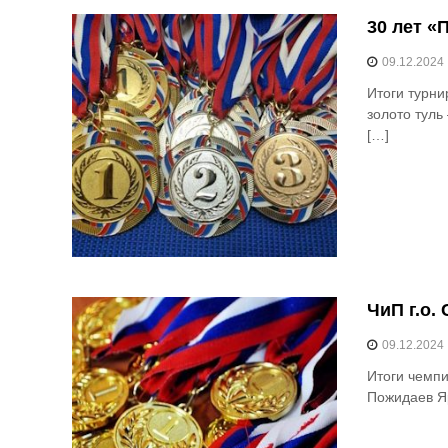
30 лет «
09.12.2024
Итоги турн
золото тул
[…]
ЧиП г.о.
09.12.2024
Итоги чемпи
Пожидаев Яр