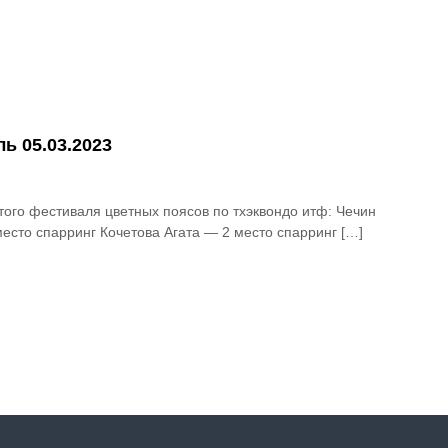
ь 05.03.2023
того фестиваля цветных поясов по тхэквондо итф: Чечин
есто спарринг Кочетова Агата — 2 место спарринг […]