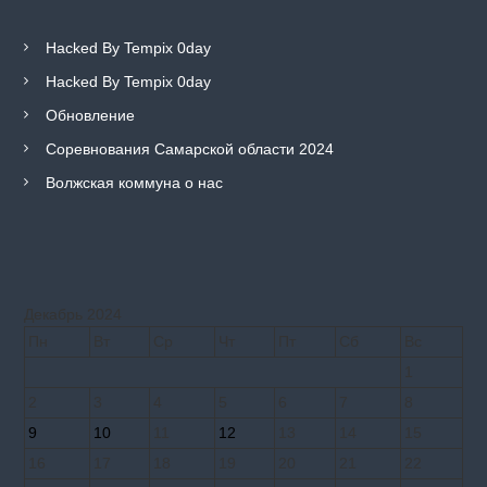
Hacked By Tempix 0day
Hacked By Tempix 0day
Обновление
Соревнования Самарской области 2024
Волжская коммуна о нас
Декабрь 2024
Пн
Вт
Ср
Чт
Пт
Сб
Вс
1
2
3
4
5
6
7
8
9
10
11
12
13
14
15
16
17
18
19
20
21
22