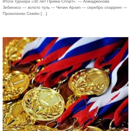
Итоги турнира «30 лет Прима-Спорт»: — Ахмаджонова
Зебинисо — золото туль — Чечин Архип — серебро спарринг —
Прокопенко Семён […]