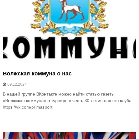
м
а
-
С
п
о
р
т
|
Т
Волжская коммуна о нас
х
09.12.2024
э
к
В нашей группе ВКонтакте можно найти статью газеты
«Волжская коммуна» о турнире в честь 30-летия нашего клуба.
в
https://vk.com/primasport
о
н
д
о