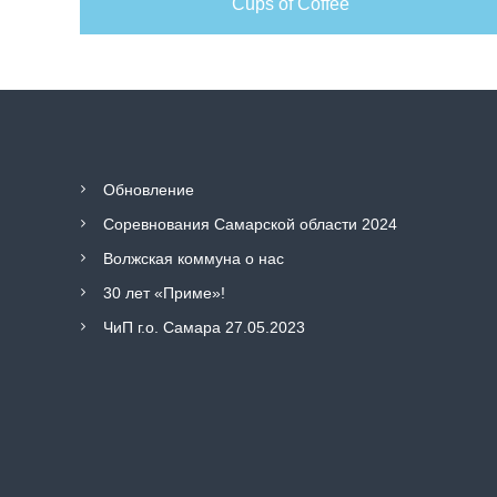
Cups of Coffee
И
Т
Ф
Обновление
Соревнования Самарской области 2024
Волжская коммуна о нас
30 лет «Приме»!
ЧиП г.о. Самара 27.05.2023