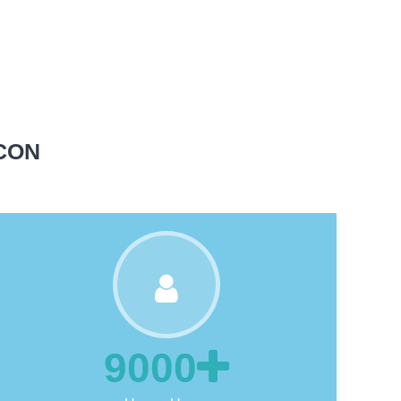
1500
Tickets
CON
9000