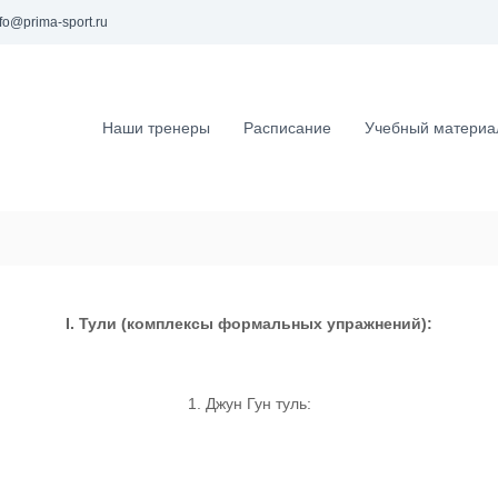
fo@prima-sport.ru
Наши тренеры
Расписание
Учебный материа
I. Тули (комплексы формальных упражнений):
1. Джун Гун туль: