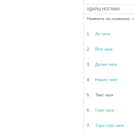
УДАРЫ НОГАМИ
Нажмите на название, ч
1.
Ап чаги
2.
Йоп чаги
3.
Долио чаги
4.
Нерио чаги
5. Твит чаги
6.
Горо чаги
7.
Торо горо чаги