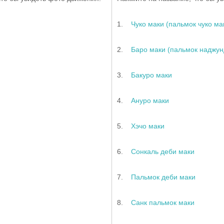
1.
Чуко маки (пальмок чуко ма
2.
Баро маки (пальмок наджун
3.
Бакуро маки
4.
Ануро маки
5.
Хэчо маки
6.
Сонкаль деби маки
7.
Пальмок деби маки
8.
Санк пальмок маки