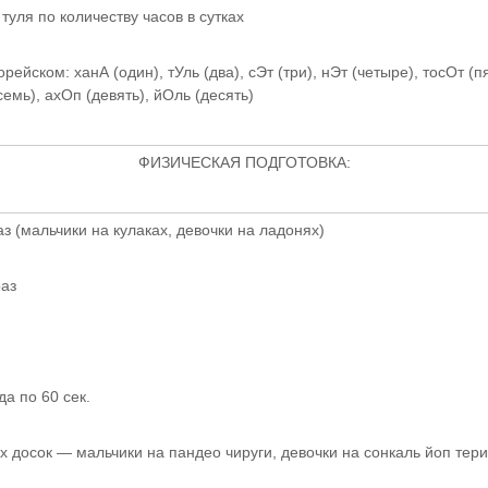
туля по количеству часов в сутках
орейском: ханА (один), тУль (два), сЭт (три), нЭт (четыре), тосОт (п
емь), ахОп (девять), йОль (десять)
ФИЗИЧЕСКАЯ ПОДГОТОВКА:
 (мальчики на кулаках, девочки на ладонях)
аз
а по 60 сек.
 досок — мальчики на пандео чируги, девочки на сонкаль йоп тери