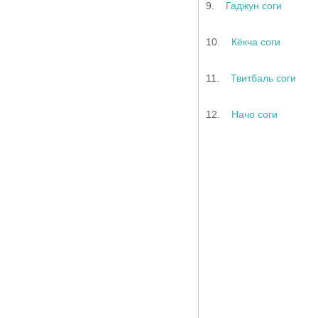
9.
Гаджун соги
10.
Кёкча соги
11.
Твитбаль соги
12.
Начо соги