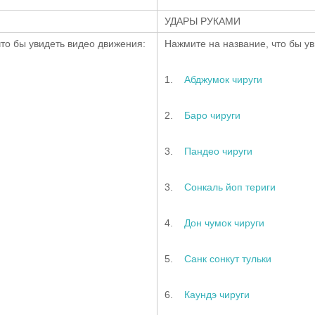
УДАРЫ РУКАМИ
то бы увидеть видео движения:
Нажмите на название, что бы у
1.
Абджумок чируги
2.
Баро чируги
3.
Пандео чируги
3.
Сонкаль йоп териги
4.
Дон чумок чируги
5.
Санк сонкут тульки
6.
Каундэ чируги