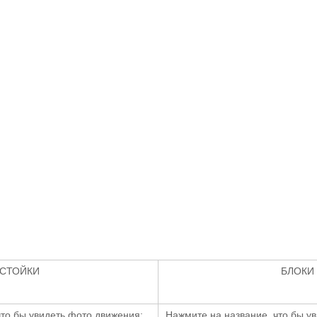
СТОЙКИ
БЛОКИ
что бы увидеть фото движения:
Нажмите на название, что бы у