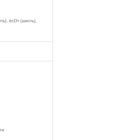
ять), ёсОт (шесть),
ги