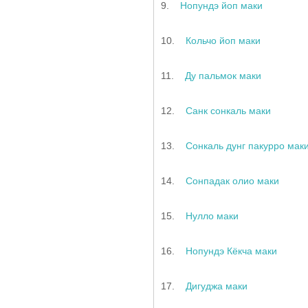
9.
Нопундэ йоп маки
10.
Кольчо йоп маки
11.
Ду пальмок маки
12.
Санк сонкаль маки
13.
Сонкаль дунг пакурро мак
14.
Сонпадак олио маки
15.
Нулло маки
16.
Нопундэ Кёкча маки
17.
Дигуджа маки