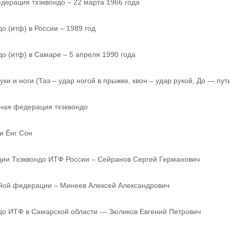
ерация тхэквондо – 22 марта 1966 года
 (итф) в России – 1989 год
о (итф) в Самаре – 5 апреля 1990 года
ки и ноги (Таэ – удар ногой в прыжке, квон – удар рукой, До — пут
ая федерация тхэквондо
и Ёнг Сон
ии Тхэквондо ИТФ России – Сейранов Сергей Германович
йой федерации – Минеев Алексей Александрович
ндо ИТФ в Самарской области — Зюликов Евгений Петрович