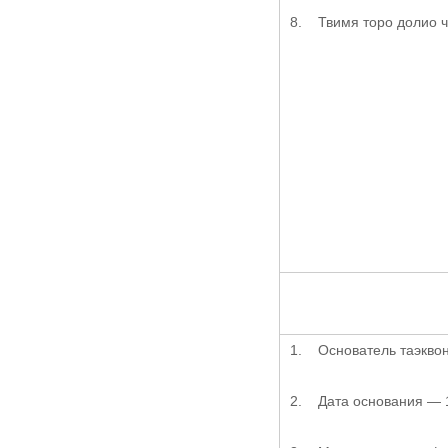
8. Твимя торо долио ч
1. Основатель таэквон
2. Дата основания — 1