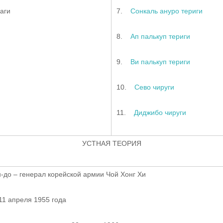
аги
7.
Сонкаль ануро териги
8.
Ап палькуп териги
9.
Ви палькуп териги
10.
Сево чируги
11.
Диджибо чируги
УСТНАЯ ТЕОРИЯ
-до – генерал корейской армии Чой Хонг Хи
1 апреля 1955 года