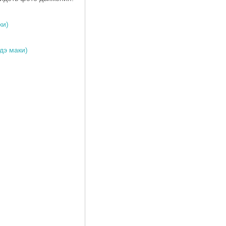
ки)
дэ маки)