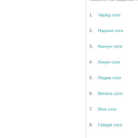
И
Т
1.
Чарёд соги
Ф
2.
Нарани соги
3.
Каннун соги
4.
Аннун соги
5.
Ниджа соги
6.
Вепаль соги
7.
Моа соги
8.
Габурё соги